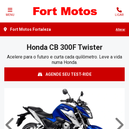
MENU
LIGAR
Fort Motos Fortaleza
Alterar
Honda
CB 300F Twister
Acelere para o futuro e curta cada quilômetro. Leve a vida
numa Honda.
AGENDE SEU TEST-RIDE
Anterior
Próx