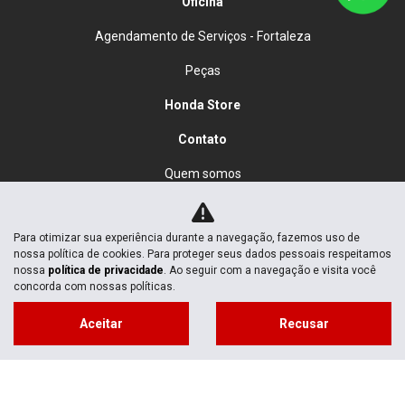
Oficina
Agendamento de Serviços - Fortaleza
Peças
Honda Store
Contato
Quem somos
Fale conosco
Para otimizar sua experiência durante a navegação, fazemos uso de
Política de privacidade
nossa política de cookies. Para proteger seus dados pessoais respeitamos
nossa
política de privacidade
. Ao seguir com a navegação e visita você
concorda com nossas políticas.
No trânsito, enxergar o outro salva vidas.
Aceitar
Recusar
FORT MOTOS
02.950.028/0001-15