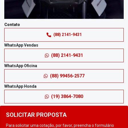
Contato
(88) 2141-9431
WhatsApp Vendas
(88) 2141-9431
WhatsApp Oficina
(88) 99456-2577
WhatsApp Honda
(19) 3864-7080
SOLICITAR PROPOSTA
Para solicitar uma cotação, por favor, preencha o formulário