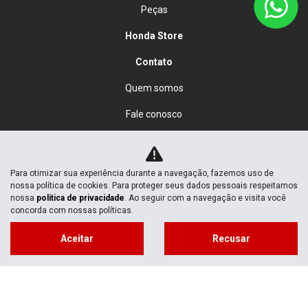
Peças
Honda Store
Contato
Quem somos
Fale conosco
Política de privacidade
Para otimizar sua experiência durante a navegação, fazemos uso de
No trânsito, enxergar o outro salva vidas.
nossa política de cookies. Para proteger seus dados pessoais respeitamos
nossa
política de privacidade
. Ao seguir com a navegação e visita você
concorda com nossas políticas.
Aceitar
Recusar
Fort Motos LTDA
02.950.028/0011-97
Desenvolvido pela DEALERSPACE ® Direitos Reservados.