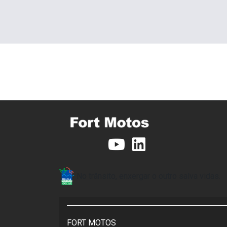
No trânsito, enxergar o outro salva vidas.
FORT MOTOS