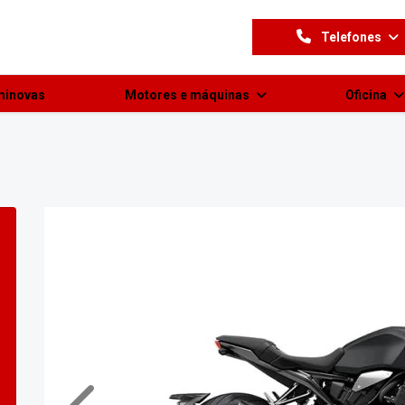
Telefones
minovas
Motores e máquinas
Oficina