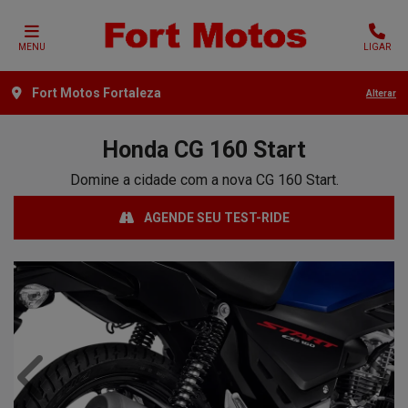
MENU
LIGAR
Fort Motos Fortaleza
Alterar
Honda
CG 160 Start
Domine a cidade com a nova CG 160 Start.
AGENDE SEU TEST-RIDE
Anterior
Próx