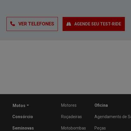
VER TELEFONES
AGENDE SEU TEST-RIDE
Motores
Oficina
Motos
Consórcio
Roçadeiras
Agendamento de Ser
Seminovas
Motobombas
Peças