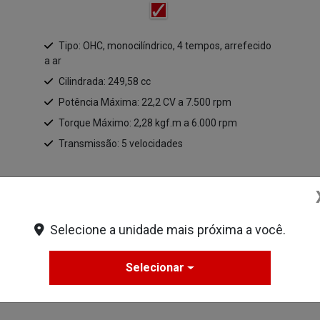
Tipo: OHC, monocilíndrico, 4 tempos, arrefecido
a ar
Cilindrada: 249,58 cc
Potência Máxima: 22,2 CV a 7.500 rpm
Torque Máximo: 2,28 kgf.m a 6.000 rpm
Transmissão: 5 velocidades
+ Ver mais itens de série
Selecione a unidade mais próxima a você.
Ficha técnica
Selecionar
Solicitar uma proposta