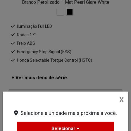
Branco Perolizado – Mat Pearl Glare White
Iluminação Full LED
Rodas 17''
Freio ABS
Emergency Stop Signal (ESS)
Honda Selectable Torque Control (HSTC)
+ Ver mais itens de série
Ficha técnica
X
Selecione a unidade mais próxima a você.
Solicitar uma proposta
Selecionar