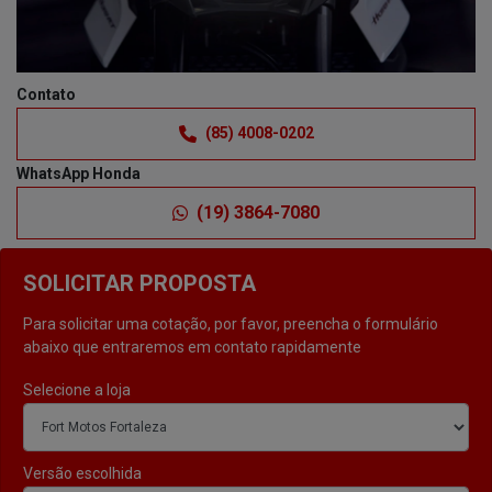
Contato
(85) 4008-0202
WhatsApp Honda
(19) 3864-7080
SOLICITAR PROPOSTA
Para solicitar uma cotação, por favor, preencha o formulário
abaixo que entraremos em contato rapidamente
Selecione a loja
Versão escolhida