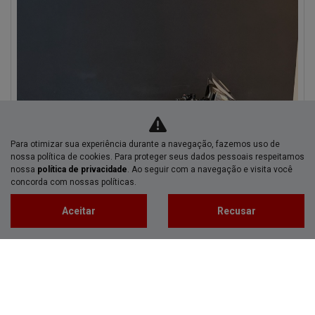
Para otimizar sua experiência durante a navegação, fazemos uso de
nossa política de cookies. Para proteger seus dados pessoais respeitamos
nossa
política de privacidade
. Ao seguir com a navegação e visita você
concorda com nossas políticas.
Aceitar
Recusar