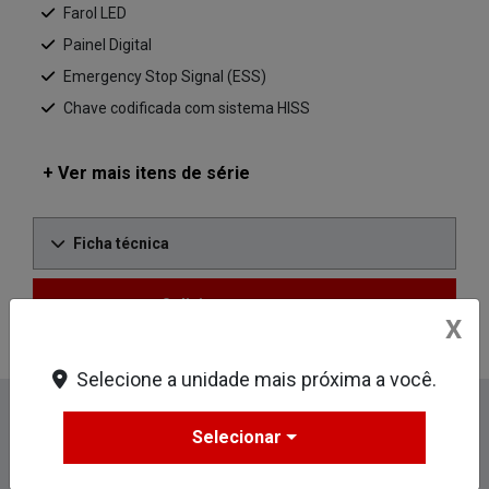
Farol LED
Painel Digital
Emergency Stop Signal (ESS)
Chave codificada com sistema HISS
+ Ver mais itens de série
Ficha técnica
Solicitar uma proposta
X
Selecione a unidade mais próxima a você.
Informações sobre XR 300L Tornado
Selecionar
Design
Segurança
Tecnologia