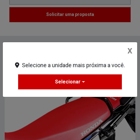
Solicitar uma proposta
Informações sobre Honda XR300L Tornado
X
Special Edition
Selecione a unidade mais próxima a você.
Design
Segurança
1
Seguranca
Tecnologia
Selecionar