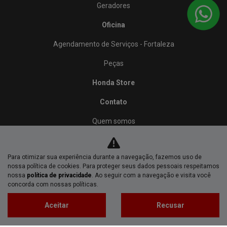
Geradores
Oficina
Agendamento de Serviços - Fortaleza
Peças
Honda Store
Contato
Quem somos
Fale conosco
Para otimizar sua experiência durante a navegação, fazemos uso de
Política de privacidade
nossa política de cookies. Para proteger seus dados pessoais respeitamos
nossa
política de privacidade
. Ao seguir com a navegação e visita você
concorda com nossas políticas.
No trânsito, enxergar o outro salva vidas.
Aceitar
Recusar