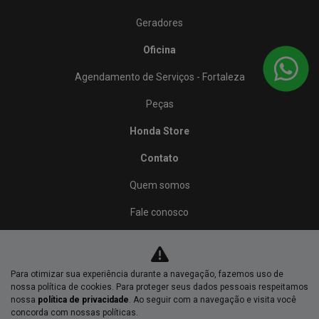
Geradores
Oficina
Agendamento de Serviços - Fortaleza
Peças
Honda Store
Contato
Quem somos
Fale conosco
Política de privacidade
Para otimizar sua experiência durante a navegação, fazemos uso de
No trânsito, enxergar o outro salva vidas.
nossa política de cookies. Para proteger seus dados pessoais respeitamos
nossa
política de privacidade
. Ao seguir com a navegação e visita você
concorda com nossas políticas.