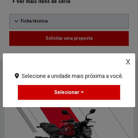
+ Ver mais itens de série
Ficha técnica
Solicitar uma proposta
X
Informações sobre CB 1000R
Selecione a unidade mais próxima a você.
Design
Segurança
Mecânica
Performance
Selecionar