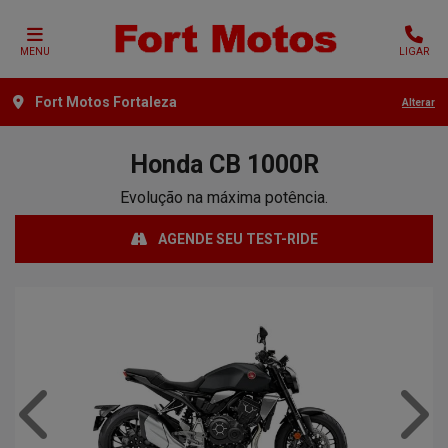
MENU
LIGAR
Fort Motos Fortaleza
Alterar
Honda
CB 1000R
Evolução na máxima potência.
AGENDE SEU TEST-RIDE
Anterior
Próx